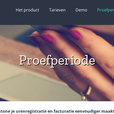
Het product
Tarieven
Demo
Proefpe
Proefperiode
tone je urenregistratie en facturatie eenvoudiger maakt.