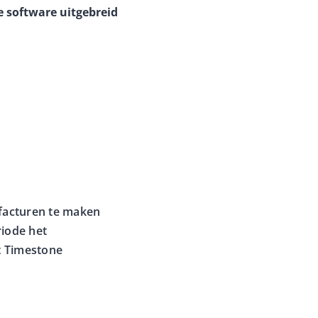
e software uitgebreid
 facturen te maken
riode het
ft Timestone