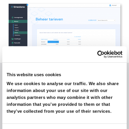
Periodiek factureren
This website uses cookies
We use cookies to analyse our traffic. We also share 
information about your use of our site with our 
Je kunt periodiek, bijvoorbeeld per maand, een
analytics partners who may combine it with other 
vast bedrag factureren en bijvoorbeeld ook per
information that you’ve provided to them or that 
kwartaal een voorschot voor de jaarrekening.
they’ve collected from your use of their services.
Het kan allemaal tegelijk én door elkaar in
Timestone.