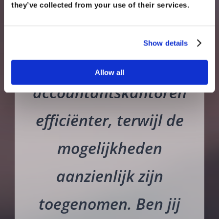
they’ve collected from your use of their services.
Dankzij Timestone
Show details
werken
Allow all
accountantskantoren
efficiënter, terwijl de
mogelijkheden
aanzienlijk zijn
toegenomen. Ben jij