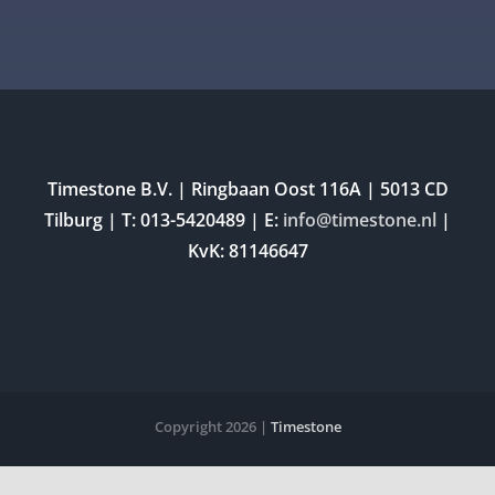
Timestone B.V. | Ringbaan Oost 116A | 5013 CD
Tilburg | T: 013-5420489 | E:
info@timestone.nl
|
KvK: 81146647
Copyright 2026 |
Timestone
LinkedIn
YouTube
Instagram
Facebook