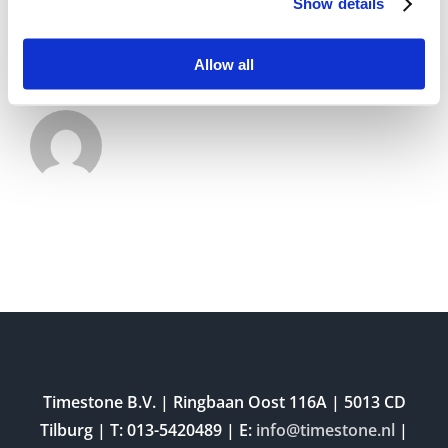
Show details
Allow all
Over de auteur:
Debby
Timestone B.V. | Ringbaan Oost 116A | 5013 CD
Tilburg | T: 013-5420489 | E:
info@timestone.nl
|