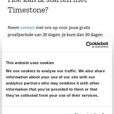
Timestone?
Contact
Login
Neem
contact
met ons op voor jouw gratis
proefperiode van 30 dagen. Je kunt dan 30 dagen
lang de volledige versie gebruiken. Deze wordt
daarna omgezet in een betaald abonnement, tenzij
je voor die tijd schriftelijk opzegt.
This website uses cookies
voor
Door
Debby
|
25 november 2020
|
Reacties uitgeschakeld
We use cookies to analyse our traffic. We also share 
Hoe
information about your use of our site with our 
kan
analytics partners who may combine it with other 
ik
information that you’ve provided to them or that 
starten
they’ve collected from your use of their services.
Deel dit verhaal,
met
Facebook
X
Reddit
LinkedIn
WhatsA
Timeston
kies je platform!
Tumblr
Pinterest
Vk
Xing
E-
mail